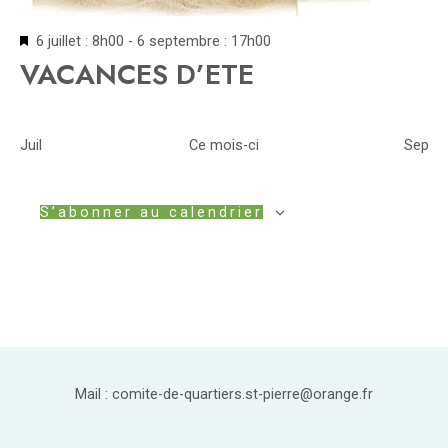
Mis
6 juillet : 8h00
-
6 septembre : 17h00
en
VACANCES D’ETE
avant
Juil
Ce mois-ci
Sep
S’abonner au calendrier
Mail : comite-de-quartiers.st-pierre@orange.fr